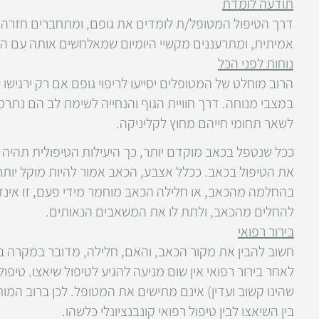
תודעה לומדת
דרך הטיפול המטופל/ת לומדים את גופם, ומתחברים חזרה ל
אמיתית, ומתרעננים מקשיי היומיום שמאלחשים אותה עם הז
נוחות לפני הכל
הרוב מוחלט של המטופלים יסייעו לריפוי גופם אם רק ירגישו
במצבי מנוחה. דרך חוויית הגוף והנחייה לשימת לב הם נתרמ
לשאר תחומי חייהם מחוץ לקליניקה.
ככל שנטפל בכאב מוקדם יותר, כך היעילות הטיפולית תהיה גב
את הטיפול בכאב. ככלל אצבע, הכאב אמור להיות מוקל יותר 
בהחלמה מהכאב, או חלילה הכאב מוחמר מידי פעם, זו אינד
להחלים מהכאב, ולתת לו את המשאבים הנאותים.
בירור רפואי
חשוב להבין את מקור הכאב, והאם, חלילה, מדובר במקרה בו
לאחר בירור רפואי אין שום מניעה להגיע לטיפול שיאצו. טיפו
שהינו קשוב ועדין) אינם מתישים את המטופל. לכן ברוב המ
בין השיאצו לבין טיפול רפואי קונבנציונלי כלשהו.