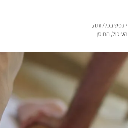
ף-נפש בכללותה,
עיכול, החוסן